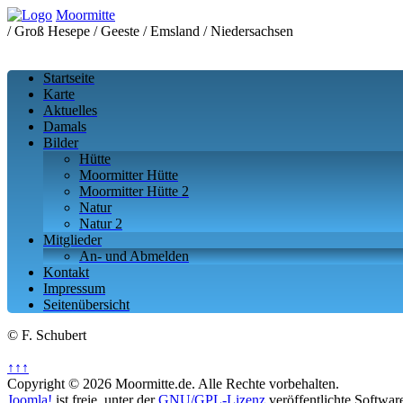
Moormitte
/ Groß Hesepe / Geeste / Emsland / Niedersachsen
Startseite
Karte
Aktuelles
Damals
Bilder
Hütte
Moormitter Hütte
Moormitter Hütte 2
Natur
Natur 2
Mitglieder
An- und Abmelden
Kontakt
Impressum
Seitenübersicht
© F. Schubert
↑↑↑
Copyright © 2026 Moormitte.de. Alle Rechte vorbehalten.
Joomla!
ist freie, unter der
GNU/GPL-Lizenz
veröffentlichte Softwar