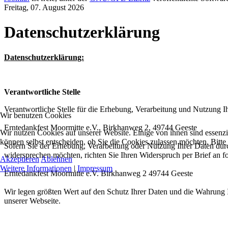
Freitag, 07. August 2026
Datenschutzerklärung
Datenschutzerklärung:
Verantwortliche Stelle
Verantwortliche Stelle für die Erhebung, Verarbeitung und Nutzung
Wir benutzen Cookies
Erntedankfest Moormitte e.V., Birkhanweg 2, 49744 Geeste
Wir nutzen Cookies auf unserer Website. Einige von ihnen sind essenzi
können selbst entscheiden, ob Sie die Cookies zulassen möchten. Bitte
Sofern Sie der Erhebung, Verarbeitung oder Nutzung Ihrer Daten du
widersprechen möchten, richten Sie Ihren Widerspruch per Brief an f
Akzeptieren
Ablehnen
Weitere Informationen
|
Impressum
Erntedankfest Moormitte e.V. Birkhanweg 2 49744 Geeste
Wir legen größten Wert auf den Schutz Ihrer Daten und die Wahrung 
unserer Webseite.