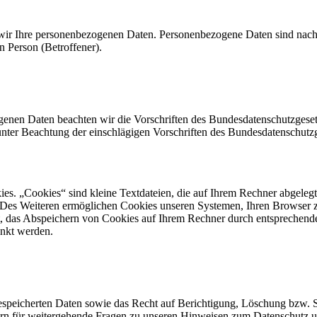
wir Ihre personenbezogenen Daten. Personenbezogene Daten sind nach
n Person (Betroffener).
en Daten beachten wir die Vorschriften des Bundesdatenschutzgesetz
ter Beachtung der einschlägigen Vorschriften des Bundesdatenschut
es. „Cookies“ sind kleine Textdateien, die auf Ihrem Rechner abgelegt
n. Des Weiteren ermöglichen Cookies unseren Systemen, Ihren Browser 
, das Abspeichern von Cookies auf Ihrem Rechner durch entsprechende
änkt werden.
gespeicherten Daten sowie das Recht auf Berichtigung, Löschung bzw. S
rn für weitergehende Fragen zu unseren Hinweisen zum Datenschutz un