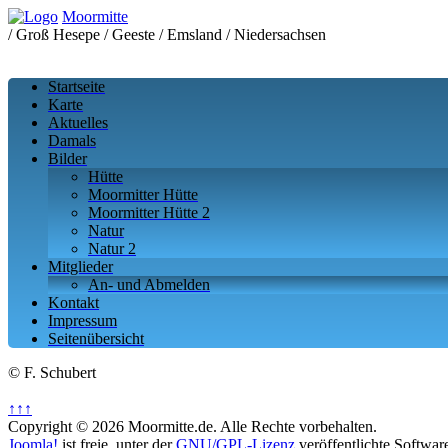
Moormitte
/ Groß Hesepe / Geeste / Emsland / Niedersachsen
Startseite
Karte
Aktuelles
Damals
Bilder
Hütte
Moormitter Hütte
Moormitter Hütte 2
Natur
Natur 2
Mitglieder
An- und Abmelden
Kontakt
Impressum
Seitenübersicht
© F. Schubert
↑↑↑
Copyright © 2026 Moormitte.de. Alle Rechte vorbehalten.
Joomla!
ist freie, unter der
GNU/GPL-Lizenz
veröffentlichte Softwar