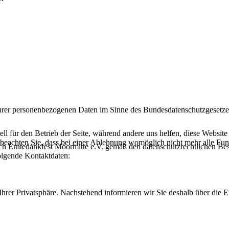
 Ihrer personenbezogenen Daten im Sinne des Bundesdatenschutzgesetz
ell für den Betrieb der Seite, während andere uns helfen, diese Websit
 beachten Sie, dass bei einer Ablehnung womöglich nicht mehr alle Funk
rch Erntedankfest Moormitte e.V. gemäß den datenschutzrechtlichen 
olgende Kontaktdaten:
Ihrer Privatsphäre. Nachstehend informieren wir Sie deshalb über di